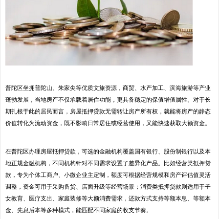
普陀区坐拥普陀山、朱家尖等优质文旅资源，商贸、水产加工、滨海旅游等产业
蓬勃发展，当地房产不仅承载着居住功能，更具备稳定的保值增值属性。对于长
期扎根于此的居民而言，房屋抵押贷款无需转让房产所有权，就能将房产的静态
价值转化为流动资金，既不影响日常居住或经营使用，又能快速获取大额资金。
在普陀区办理房屋抵押贷款，可选的金融机构覆盖国有银行、股份制银行以及本
地正规金融机构，不同机构针对不同需求设置了差异化产品。比如经营类抵押贷
款，专为个体工商户、小微企业主定制，额度可根据经营规模和房产评估值灵活
调整，资金可用于采购备货、店面升级等经营场景；消费类抵押贷款则适用于子
女教育、医疗支出、家庭装修等大额消费需求，还款方式支持等额本息、等额本
金、先息后本等多种模式，能匹配不同家庭的收支节奏。